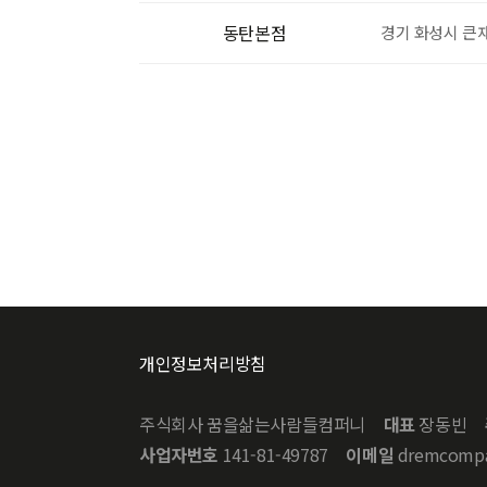
동탄본점
경기 화성시 큰재봉
개인정보처리방침
주식회사 꿈을삶는사람들컴퍼니
대표
장동빈
사업자번호
141-81-49787
이메일
dremcompa