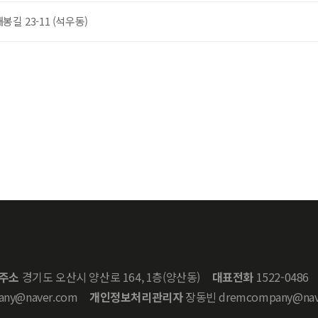
길 23-11 (석우동)
주소
경기도 오산시 양산로 164, 1층(양산동)
대표전화
1522-0486
ny@naver.com
개인정보처리관리자
장동빈 dremcompany@nav