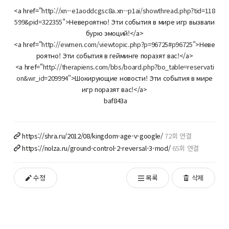
<a href="
http://xn--e1aoddcgsc8a.xn--p1ai/showthread.php?tid=118
599&pid=322355"
>Невероятно! Эти события в мире игр вызвали
бурю эмоций!</a>
<a href="
http://ewmen.com/viewtopic.php?p=96725#p96725"
>Неве
роятно! Эти события в гейминге поразят вас!</a>
<a href="
http://therapiens.com/bbs/board.php?bo_table=reservati
on&wr_id=209994"
>Шокирующие новости! Эти события в мире
игр поразят вас!</a>
baf843a
https://shra.ru/2012/08/kingdom-age-v-google/
72회 연결
https://nolza.ru/ground-control-2-reversal-3-mod/
65회 연결
수정
목록
삭제