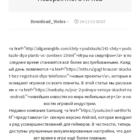
Download_Violos…
24-12-13 00:07
<a href="
http://allgaminglife.com/chity-i-podskazki/141-chity-i-pods
kazki-dlya-plants-vs-zombies-2.html"
>Игры на смартфон</a> в по
следнее время становятся всё более востребованными. Кажд
ый день появляются <a href="
https://mttx.ru/gugl-brauzer-skacha
t-bez-registracii-dlya-telefonov/"
>новые проекты</a>, которые в
осхищают игроков со всего планеты. В этой статье мы расскаж
ем о <a href="
https://nanbaby.ru/pvz-2-polnaya-versiya-skachat-na
-android/"
>новейших новостях из мира мобильных игр</a> и но
востях игровой индустрии.
Недавно компания Samsung <a href="
https://youtu.be/i-uxHfmrTu
M"
>представила</a> свежую версию Android, которая внедрил
а ряд усовершенствований для геймеров. В частности, теперь
доступны улучшенные визуализированные настройки, что дел
ает время в игре ещё более плавным.