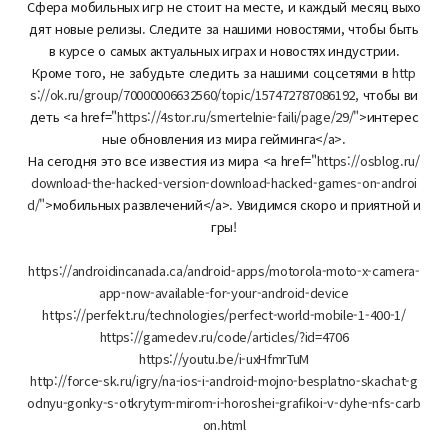
Сфера мобильных игр не стоит на месте, и каждый месяц выхо
дят новые релизы. Следите за нашими новостями, чтобы быть
в курсе о самых актуальных играх и новостях индустрии.
Кроме того, не забудьте следить за нашими соцсетями в
http
s://ok.ru/group/70000006632560/topic/157472787086192,
чтобы ви
деть <a href="
https://4stor.ru/smertelnie-faili/page/29/"
>интерес
ные обновления из мира гейминга</a>.
На сегодня это все известия из мира <a href="
https://osblog.ru/
download-the-hacked-version-download-hacked-games-on-androi
d/"
>мобильных развлечений</a>. Увидимся скоро и приятной и
гры!
https://androidincanada.ca/android-apps/motorola-moto-x-camera-
app-now-available-for-your-android-device
https://perfekt.ru/technologies/perfect-world-mobile-1-400-1/
https://gamedev.ru/code/articles/?id=4706
https://youtu.be/i-uxHfmrTuM
http://force-sk.ru/igry/na-ios-i-android-mojno-besplatno-skachat-g
odnyu-gonky-s-otkrytym-mirom-i-horoshei-grafikoi-v-dyhe-nfs-carb
on.html