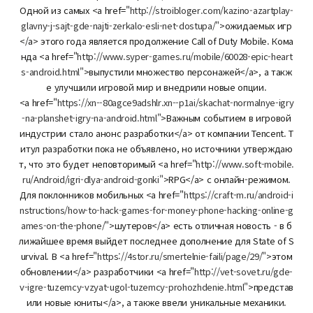
Одной из самых <a href="
http://stroibloger.com/kazino-azartplay-
glavny-j-sajt-gde-najti-zerkalo-esli-net-dostupa/"
>ожидаемых игр
</a> этого года является продолжение Call of Duty Mobile. Кома
нда <a href="
http://www.syper-games.ru/mobile/60028-epic-heart
s-android.html"
>выпустили множество персонажей</a>, а такж
е улучшили игровой мир и внедрили новые опции.
<a href="
https://xn--80agce9adshlr.xn--p1ai/skachat-normalnye-igry
-na-planshet-igry-na-android.html"
>Важным событием в игровой
индустрии стало анонс разработки</a> от компании Tencent. Т
итул разработки пока не объявлено, но источники утверждаю
т, что это будет неповторимый <a href="
http://www.soft-mobile.
ru/Android/igri-dlya-android-gonki"
>RPG</a> с онлайн-режимом.
Для поклонников мобильных <a href="
https://craft-m.ru/android-i
nstructions/how-to-hack-games-for-money-phone-hacking-online-g
ames-on-the-phone/"
>шутеров</a> есть отличная новость - в б
лижайшее время выйдет последнее дополнение для State of S
urvival. В <a href="
https://4stor.ru/smertelnie-faili/page/29/"
>этом
обновлении</a> разработчики <a href="
http://vet-sovet.ru/gde-
v-igre-tuzemcy-vzyat-ugol-tuzemcy-prohozhdenie.html"
>представ
или новые юниты</a>, а также ввели уникальные механики.