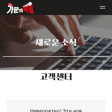
브랜드소개
새로운 소식
메뉴소개
매장안내
창업안내
고객센터
새로운 소식
Невероятно! Эти нов