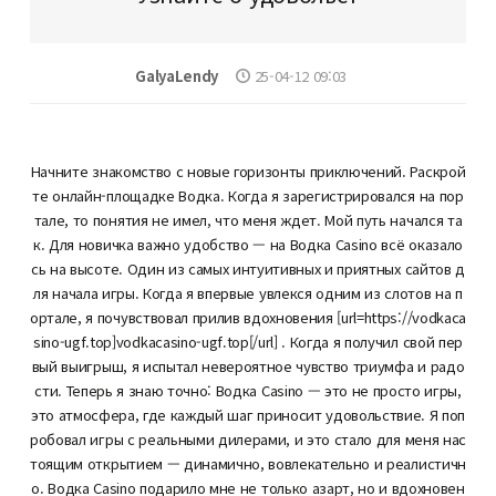
GalyaLendy
25-04-12 09:03
Начните знакомство с новые горизонты приключений. Раскрой
те онлайн-площадке Водка. Когда я зарегистрировался на пор
тале, то понятия не имел, что меня ждет. Мой путь начался та
к. Для новичка важно удобство — на Водка Casino всё оказало
сь на высоте. Один из самых интуитивных и приятных сайтов д
ля начала игры. Когда я впервые увлекся одним из слотов на п
ортале, я почувствовал прилив вдохновения [url=https://vodkaca
sino-ugf.top]vodkacasino-ugf.top[/url] . Когда я получил свой пер
вый выигрыш, я испытал невероятное чувство триумфа и радо
сти. Теперь я знаю точно: Водка Casino — это не просто игры,
это атмосфера, где каждый шаг приносит удовольствие. Я поп
робовал игры с реальными дилерами, и это стало для меня нас
тоящим открытием — динамично, вовлекательно и реалистичн
о. Водка Casino подарило мне не только азарт, но и вдохновен