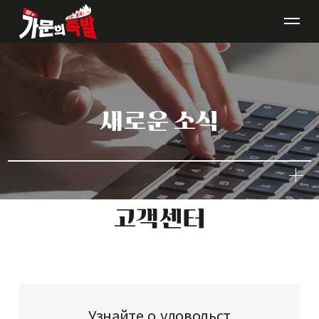
브랜드소개
새로운 소식
메뉴소개
매장안내
창업안내
고객센터
새로운 소식
Узнайте о удовольст